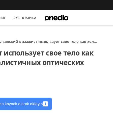
НИЕ
ЭКОНОМИКА
льянский визажист использует свое тело как холст
 создания реалистичных оптических иллюзий (20
использует свое тело как
о)
еалистичных оптических
en kaynak olarak ekleyin