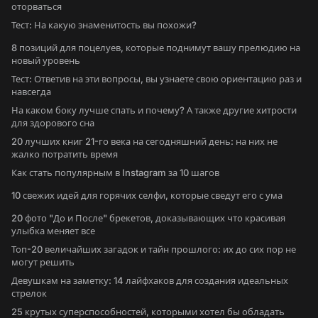
оторваться
Тест: На какую знаменитость вы похожи?
8 позиций для поцелуев, которые поднимут вашу прелюдию на
новый уровень
Тест: Ответив на эти вопросы, вы узнаете свою ориентацию раз и
навсегда
На каком боку лучше спать и почему? А также другие хитрости
для здорового сна
20 лучших книг 21-го века на сегодняшний день: на них не
жалко потратить время
Как стать популярным в Instagram за 10 шагов
10 свежих идей для горячих селфи, которые сведут его с ума
20 фото "До и После" брекетов, доказывающих что красивая
улыбка меняет все
Топ-20 величайших загадок и тайн прошлого: их до сих пор не
могут решить
Девушкам на заметку: 14 лайфхаков для создания идеальных
стрелок
25 крутых суперспособностей, которыми хотел бы обладать