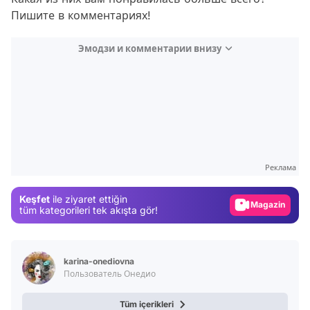
Пишите в комментариях!
Эмодзи и комментарии внизу
Video
Test
Gündem
Реклама
Magazin
Keşfet
ile ziyaret ettiğin
Video
tüm kategorileri tek akışta gör!
Test
karina-onediovna
Пользователь Онедио
Tüm içerikleri