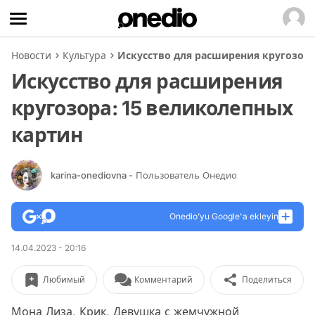
Новости
Культура
Искусство для расширения кругозора
Искусство для расширения
кругозора: 15 великолепных
картин
karina-onediovna
- Пользователь Онедио
Onedio’yu Google'a ekleyin
14.04.2023 - 20:16
Любимый
Комментарий
Поделиться
Мона Лиза, Крик, Девушка с жемчужной