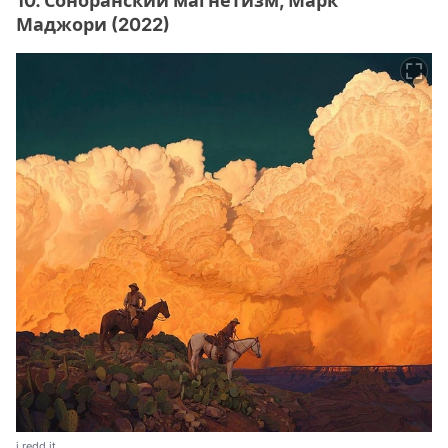
10. Соноранский магнетизм, Марк
Маджори (2022)
i.redd.it