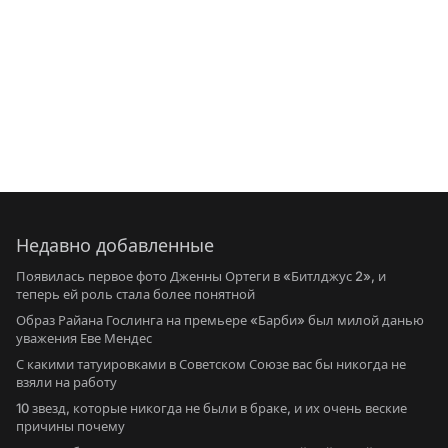
Недавно добавленные
Появилась первое фото Дженны Ортеги в «Битлджус 2», и
теперь ей роль стала более понятной
Образ Райана Гослинга на премьере «Барби» был милой данью
уважения Еве Мендес
С какими татуировками в Советском Союзе вас бы никогда не
взяли на работу
10 звезд, которые никогда не были в браке, и их очень веские
причины почему