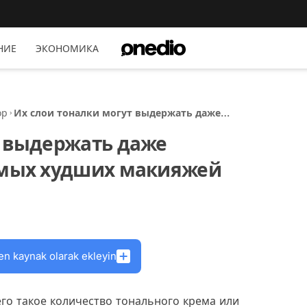
НИЕ
ЭКОНОМИКА
ор
Их слои тоналки могут выдержать даже
сибирские зимы: 15 самых худших макияжей
т выдержать даже
амых худших макияжей
en kaynak olarak ekleyin
го такое количество тонального крема или