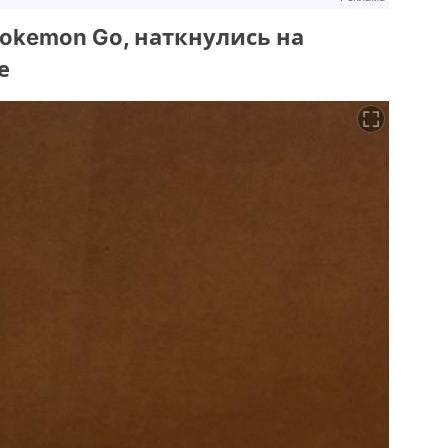
Pokemon Go, наткнулись на
е