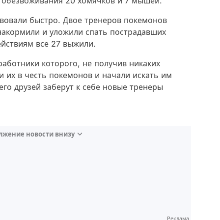
и обезвоживания 20 хомячков и 7 мышей.
твовали быстро. Двое тренеров покемонов
 накормили и уложили спать пострадавших
йствиям все 27 выжили.
работники которого, не получив никаких
и их в честь покемонов и начали искать им
его друзей заберут к себе новые тренеры
лжение новости внизу
Реклама