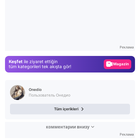
Video
Test
Реклама
Gündem
Keşfet
ile ziyaret ettiğin
Magazin
tüm kategorileri tek akışta gör!
Video
Test
Onedio
Пользователь Онедио
Tüm içerikleri
комментарии внизу
Реклама