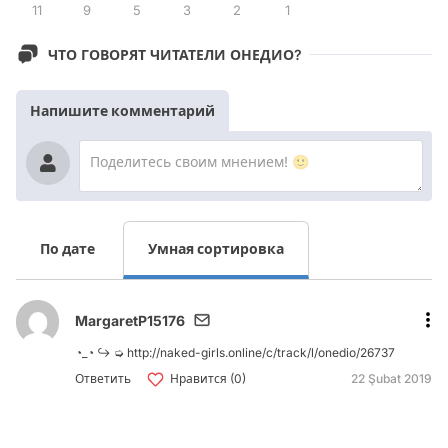
11
9
5
3
2
1
ЧТО ГОВОРЯТ ЧИТАТЕЛИ ОНЕДИО?
Напишите комментарий
По дате
Умная сортировка
MargaretP15176
◔_◔ ↪ ➭ http://naked-girls.online/c/track/l/onedio/26737
Ответить
Нравится (0)
22 Şubat 2019