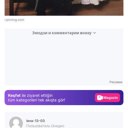
i.pinimg.com
Эмодзи и комментарии внизу
Video
Test
Gündem
Реклама
Magazin
Keşfet
ile ziyaret ettiğin
Video
tüm kategorileri tek akışta gör!
Test
lena-13-03
Пользователь Онедио