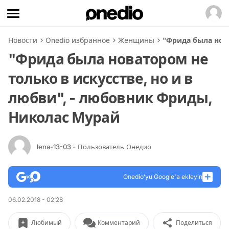
Новости
Onedio избранное
Женщины
"Фрида была нова
"Фрида была новатором не
только в искусстве, но и в
любви", - любовник Фриды,
Николас Мурай
lena-13-03
- Пользователь Онедио
Onedio’yu Google'a ekleyin
06.02.2018 - 02:28
Любимый
Комментарий
Поделиться