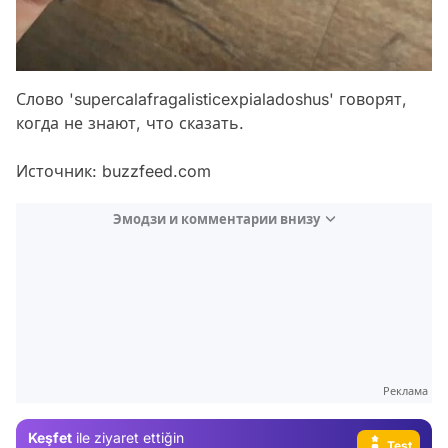
Слово 'supercalafragalisticexpialadoshus' говорят,
когда не знают, что сказать.
Источник:
buzzfeed.com
Эмодзи и комментарии внизу
Video
Реклама
Test
Keşfet
ile ziyaret ettiğin
Gündem