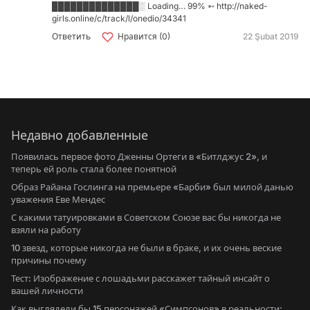
██████████████░ Loading… 99% ➵ http://naked-
girls.online/c/track/l/onedio/34341
Ответить
Нравится (0)
22 Şubat 2019
Недавно добавленные
Появилась первое фото Дженны Ортеги в «Битлджус 2», и
теперь ей роль стала более понятной
Образ Райана Гослинга на премьере «Барби» был милой данью
уважения Еве Мендес
С какими татуировками в Советском Союзе вас бы никогда не
взяли на работу
10 звезд, которые никогда не были в браке, и их очень веские
причины почему
Тест: Изображение с лошадьми расскажет тайный инсайт о
вашей личности
Как выглядели бы 15 персонажей «Симпсонов» в реальности: