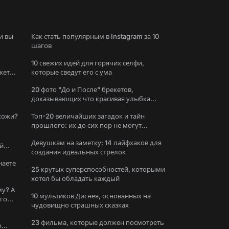
и вы
Как стать популярным в Instagram за 10
шагов
10 свежих идей для горячих селфи,
жете
которые сведут его с ума
20 фото "До и После" брекетов,
доказывающих что красивая улыбка
меняет все
охожи?
Топ-20 величайших загадок и тайн
прошлого: их до сих пор не могут
решить
Девушкам на заметку: 14 лайфхаков для
й
создания идеальных стрелок
наете
25 крутых суперспособностей, которыми
хотел бы обладать каждый
му? А
10 мультиков Диснея, основанных на
ого
чудовищно страшных сказках
23 фильма, которые должен посмотреть
о