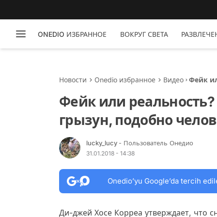
ONEDIO ИЗБРАННОЕ
ВОКРУГ СВЕТА
РАЗВЛЕЧЕ
Новости
Onedio избранное
Видео
Фейк ил
челове
Фейк или реальность? 
грызун, подобно чело
lucky_lucy
- Пользователь Онедио
31.01.2018 - 14:38
Onedio’yu Google’da tercih edil
Ди-джей Хосе Корреа утверждает, что с