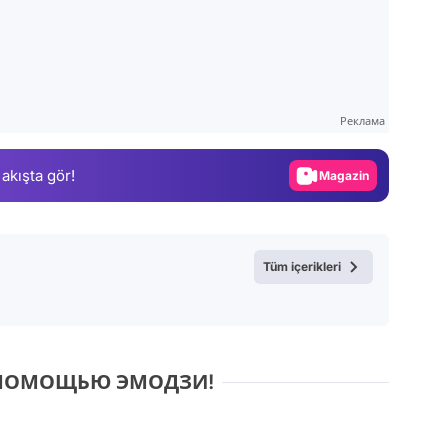
Video
Test
Реклама
Gündem
 akışta gör!
Magazin
Video
Test
Tüm içerikleri
С ПОМОЩЬЮ ЭМОДЗИ!