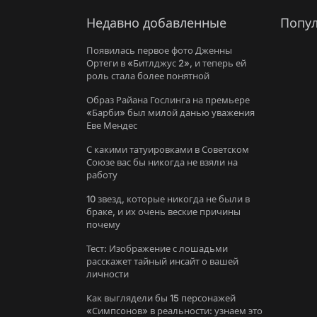
Недавно добавленные
Попул
Появилась первое фото Дженны
Ортеги в «Битлджус 2», и теперь ей
роль стала более понятной
Образ Райана Гослинга на премьере
«Барби» был милой данью уважения
Еве Мендес
С какими татуировками в Советском
Союзе вас бы никогда не взяли на
работу
10 звезд, которые никогда не были в
браке, и их очень веские причины
почему
Тест: Изображение с лошадьми
расскажет тайный инсайт о вашей
личности
Как выглядели бы 15 персонажей
«Симпсонов» в реальности: узнаем это