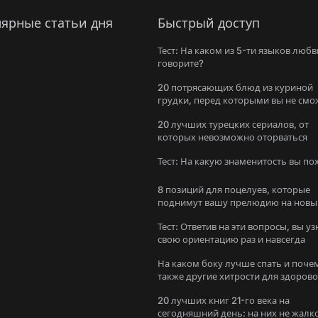
ярные статьи дня
Быстрый доступ
Тест: На каком из 5-ти языков любв
говорите?
20 потрясающих блюд из куриной
грудки, перед которыми вы не смо
устоять
20 лучших турецких сериалов, от
которых невозможно оторваться
Тест: На какую знаменитость вы п
8 позиций для поцелуев, которые
поднимут вашу прелюдию на новы
уровень
Тест: Ответив на эти вопросы, вы уз
свою ориентацию раз и навсегда
На каком боку лучше спать и поче
также другие хитрости для здоров
сна
20 лучших книг 21-го века на
сегодняшний день: на них не жалк