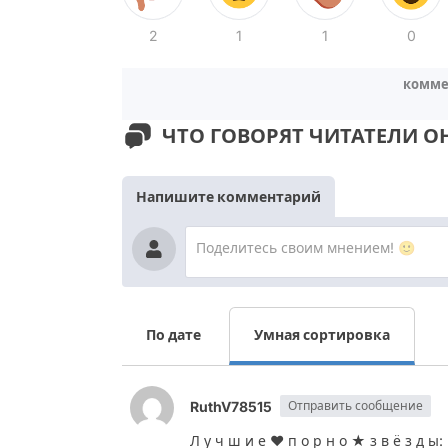
2
1
1
0
комме
ЧТО ГОВОРЯТ ЧИТАТЕЛИ О
Напишите комментарий
По дате
Умная сортировка
RuthV78515
Отправить сообщение
Л у ч ш и е ❤️ п о р н о ★ з в ё з д ы: