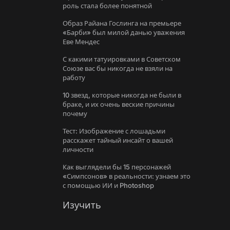
роль стала более понятной
Образ Райана Гослинга на премьере
«Барби» был милой данью уважения
Еве Мендес
С какими татуировками в Советском
Союзе вас бы никогда не взяли на
работу
10 звезд, которые никогда не были в
браке, и их очень веские причины
почему
Тест: Изображение с лошадьми
расскажет тайный инсайт о вашей
личности
Как выглядели бы 15 персонажей
«Симпсонов» в реальности: узнаем это
с помощью ИИ и Photoshop
Изучить