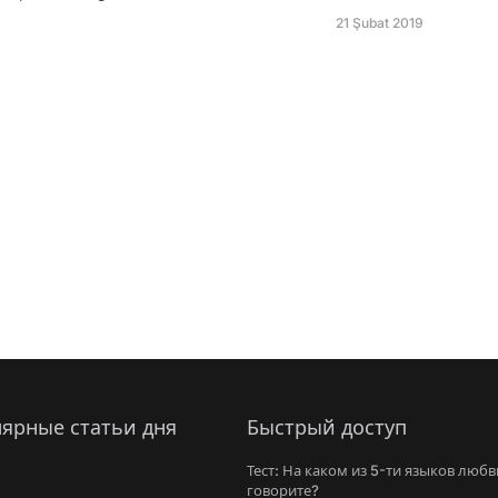
21 Şubat 2019
ярные статьи дня
Быстрый доступ
Тест: На каком из 5-ти языков любв
говорите?