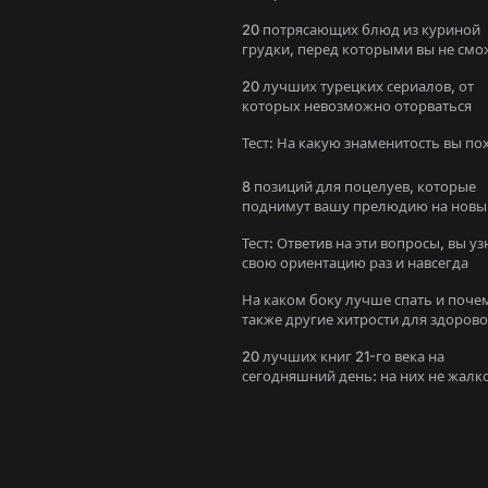
20 потрясающих блюд из куриной
грудки, перед которыми вы не смо
устоять
20 лучших турецких сериалов, от
которых невозможно оторваться
Тест: На какую знаменитость вы п
8 позиций для поцелуев, которые
поднимут вашу прелюдию на новы
уровень
Тест: Ответив на эти вопросы, вы уз
свою ориентацию раз и навсегда
На каком боку лучше спать и поче
также другие хитрости для здоров
сна
20 лучших книг 21-го века на
сегодняшний день: на них не жалк
потратить время