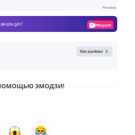
Test
Реклама
Gündem
 akışta gör!
Magazin
Video
Test
Tüm içerikleri
С ПОМОЩЬЮ ЭМОДЗИ!