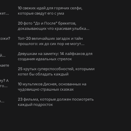
10 свежих идей для горячих селфи,
жете
которые сведут его с ума
20 фото "До и После" брекетов,
доказывающих что красивая улыбка
меняет все
охожи?
Топ-20 величайших загадок и тайн
прошлого: их до сих пор не могут
решить
Девушкам на заметку: 14 лайфхаков для
й
создания идеальных стрелок
наете
25 крутых суперспособностей, которыми
хотел бы обладать каждый
му? А
10 мультиков Диснея, основанных на
ого
чудовищно страшных сказках
23 фильма, которые должен посмотреть
о
каждый подросток