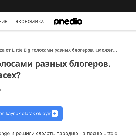
НИЕ
ЭКОНОМИКА
za от Little Big голосами разных блогеров. Сможете
ть их всех?
 голосами разных блогеров.
всех?
о
en kaynak olarak ekleyin
nge и решили сделать пародию на песню Littele