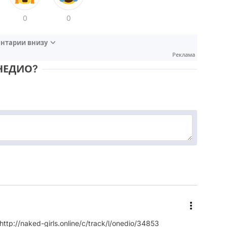
0
0
нтарии внизу
Реклама
НЕДИО?
 http://naked-girls.online/c/track/l/onedio/34853