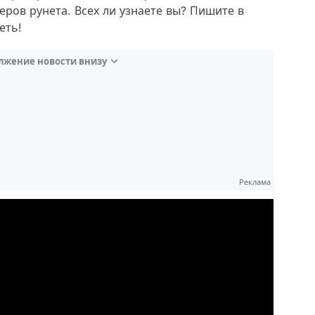
геров рунета. Всех ли узнаете вы? Пишите в
еть!
лжение новости внизу
Реклама