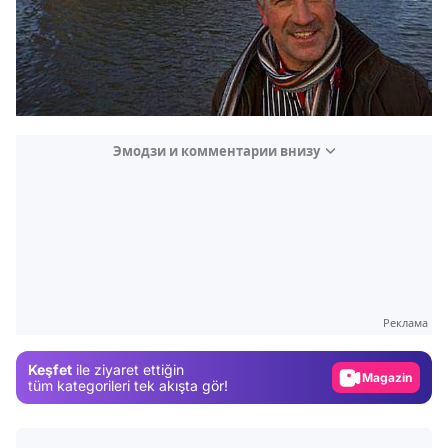
Эмодзи и комментарии внизу
Video
Test
Gündem
Реклама
Magazin
Keşfet
ile ziyaret ettiğin
Video
tüm kategorileri tek akışta gör!
Test