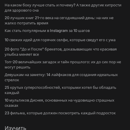
На каком боку лучше спать и почему? А также другие хитрости
для здорового сна
20 лучших книг 21-го века на сегодняшний день: на них не
жалко потратить время
Как стать популярным в Instagram за 10 шагов
10 свежих идей для горячих селфи, которые сведут его с ума
20 фото "До и После" брекетов, доказывающих что красивая
улыбка меняет все
Топ-20 величайших загадок и тайн прошлого: их до сих пор не
могут решить
Девушкам на заметку: 14 лайфхаков для создания идеальных
стрелок
25 крутых суперспособностей, которыми хотел бы обладать
каждый
10 мультиков Диснея, основанных на чудовищно страшных
сказках
23 фильма, которые должен посмотреть каждый подросток
Изучить