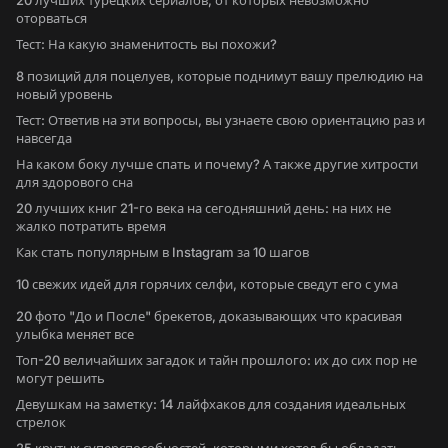
20 лучших турецких сериалов, от которых невозможно
оторваться
Тест: На какую знаменитость вы похожи?
8 позиций для поцелуев, которые поднимут вашу прелюдию на
новый уровень
Тест: Ответив на эти вопросы, вы узнаете свою ориентацию раз и
навсегда
На каком боку лучше спать и почему? А также другие хитрости
для здорового сна
20 лучших книг 21-го века на сегодняшний день: на них не
жалко потратить время
Как стать популярным в Instagram за 10 шагов
10 свежих идей для горячих селфи, которые сведут его с ума
20 фото "До и После" брекетов, доказывающих что красивая
улыбка меняет все
Топ-20 величайших загадок и тайн прошлого: их до сих пор не
могут решить
Девушкам на заметку: 14 лайфхаков для создания идеальных
стрелок