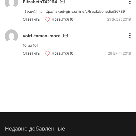
ElizabethT42164
【≽ܫ≼】 ➯ http://naked-girls.online/c/track/l/onedio/36789
Ответить
Нравится (0)
21 Şubat 2019
yoiri-taman-more
10 из 10!
Ответить
Нравится (0)
26 Ekim 2018
Недавно добавленные