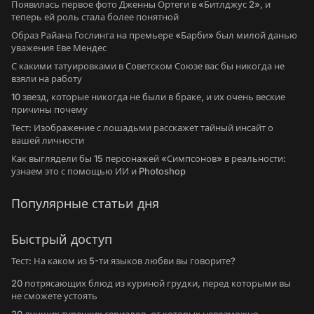
Появилась первое фото Дженны Ортеги в «Битлджус 2», и
теперь ей роль стала более понятной
Образ Райана Гослинга на премьере «Барби» был милой данью
уважения Еве Мендес
С какими татуировками в Советском Союзе вас бы никогда не
взяли на работу
10 звезд, которые никогда не были в браке, и их очень веские
причины почему
Тест: Изображение с лошадьми расскажет тайный инсайт о
вашей личности
Как выглядели бы 15 персонажей «Симпсонов» в реальности:
узнаем это с помощью ИИ и Photoshop
Популярные статьи дня
Быстрый доступ
Тест: На каком из 5-ти языков любви вы говорите?
20 потрясающих блюд из куриной грудки, перед которыми вы
не сможете устоять