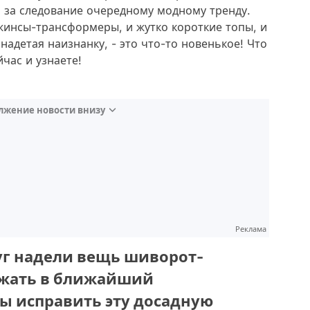
 за следование очередному модному тренду.
джинсы-трансформеры, и жутко короткие топы, и
адетая наизнанку, - это что-то новенькое! Что
йчас и узнаете!
лжение новости внизу
Реклама
друг надели вещь шиворот-
бежать в ближайший
ы исправить эту досадную