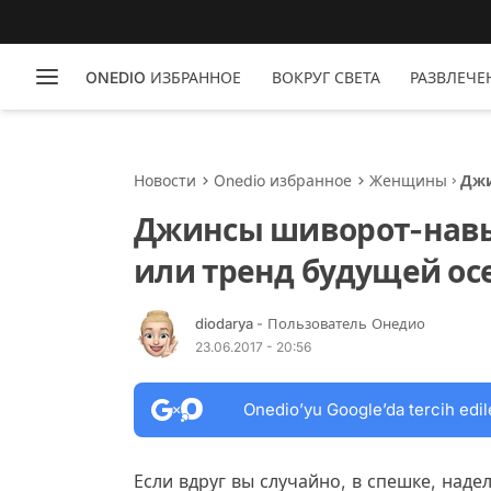
ONEDIO ИЗБРАННОЕ
ВОКРУГ СВЕТА
РАЗВЛЕЧЕ
Новости
Onedio избранное
Женщины
Джи
тре
Джинсы шиворот-навы
или тренд будущей ос
diodarya
- Пользователь Онедио
23.06.2017 - 20:56
Onedio’yu Google’da tercih edil
Если вдруг вы случайно, в спешке, наде