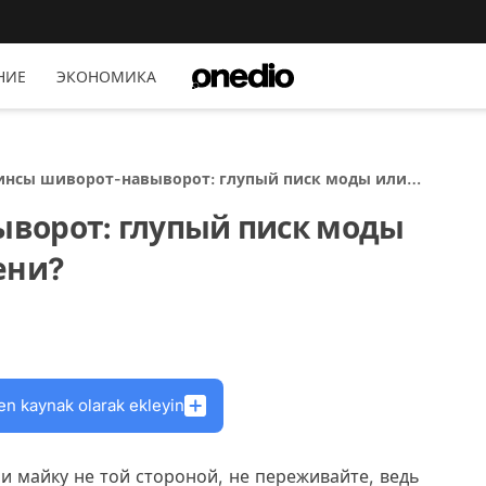
НИЕ
ЭКОНОМИКА
нсы шиворот-навыворот: глупый писк моды или
нд будущей осени?
ворот: глупый писк моды
ени?
en kaynak olarak ekleyin
ли майку не той стороной, не переживайте, ведь