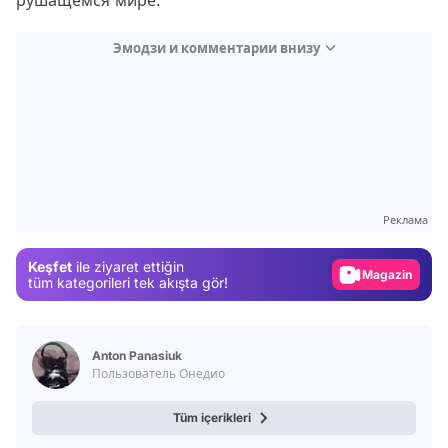
рушащемся мире.
Эмодзи и комментарии внизу
Video
Test
Реклама
Gündem
Keşfet
ile ziyaret ettiğin
Magazin
tüm kategorileri tek akışta gör!
Video
Test
Anton Panasiuk
Пользователь Онедио
Tüm içerikleri