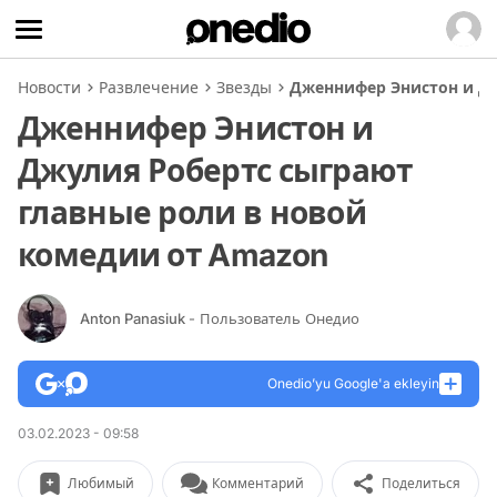
Новости
Развлечение
Звезды
Дженнифер Энистон и Дж
Дженнифер Энистон и
Джулия Робертс сыграют
главные роли в новой
комедии от Amazon
Anton Panasiuk
- Пользователь Онедио
Onedio’yu Google'a ekleyin
03.02.2023 - 09:58
Любимый
Комментарий
Поделиться