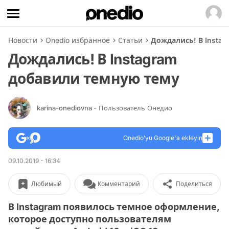
Новости
Onedio избранное
Статьи
Дождались! В Insta
Дождались! В Instagram
добавили темную тему
karina-onediovna
- Пользователь Онедио
Onedio’yu Google'a ekleyin
09.10.2019 - 16:34
Любимый
Комментарий
Поделиться
В Instagram появилось темное оформление,
которое доступно пользователям