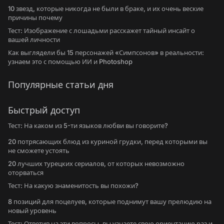
10 звезд, которые никогда не были в браке, и их очень веские
причины почему
Тест: Изображение с лошадьми расскажет тайный инсайт о
вашей личности
Как выглядели бы 15 персонажей «Симпсонов» в реальности:
узнаем это с помощью ИИ и Photoshop
Популярные статьи дня
Быстрый доступ
Тест: На каком из 5-ти языков любви вы говорите?
20 потрясающих блюд из куриной грудки, перед которыми вы
не сможете устоять
20 лучших турецких сериалов, от которых невозможно
оторваться
Тест: На какую знаменитость вы похожи?
8 позиций для поцелуев, которые поднимут вашу прелюдию на
новый уровень
Тест: Ответив на эти вопросы, вы узнаете свою ориентацию раз и