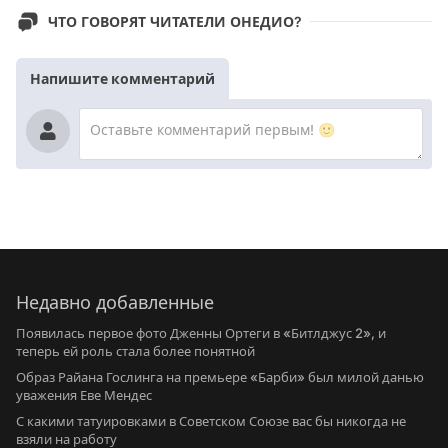
ЧТО ГОВОРЯТ ЧИТАТЕЛИ ОНЕДИО?
Напишите комментарий
Недавно добавленные
Появилась первое фото Дженны Ортеги в «Битлджус 2», и
теперь ей роль стала более понятной
Образ Райана Гослинга на премьере «Барби» был милой данью
уважения Еве Мендес
С какими татуировками в Советском Союзе вас бы никогда не
взяли на работу