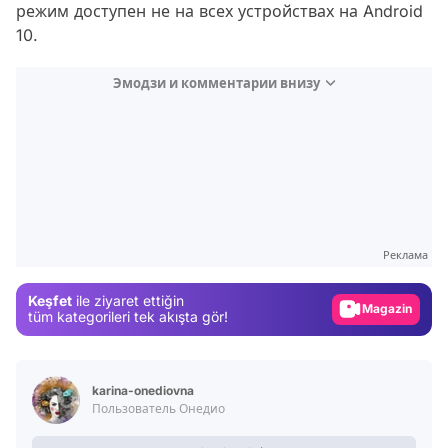
режим доступен не на всех устройствах на Android
10.
Эмодзи и комментарии внизу
Video
Test
Реклама
Gündem
Keşfet
ile ziyaret ettiğin
Magazin
tüm kategorileri tek akışta gör!
Video
Test
karina-onediovna
Пользователь Онедио