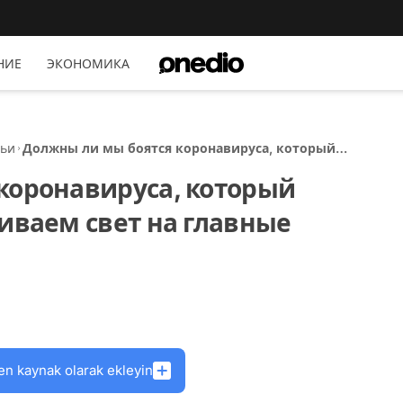
НИЕ
ЭКОНОМИКА
тьи
Должны ли мы боятся коронавируса, который
начался в Китае? Проливаем свет на главные
коронавируса, который
вопросы
иваем свет на главные
en kaynak olarak ekleyin