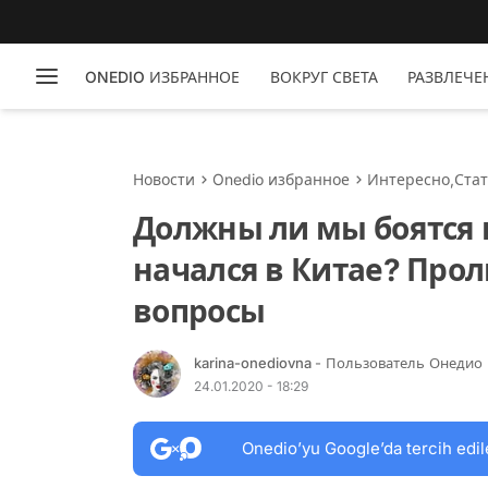
ONEDIO ИЗБРАННОЕ
ВОКРУГ СВЕТА
РАЗВЛЕЧЕ
Новости
Onedio избранное
Интересно
,
Ста
Должны ли мы боятся 
начался в Китае? Прол
вопросы
karina-onediovna
- Пользователь Онедио
24.01.2020 - 18:29
Onedio’yu Google’da tercih edil