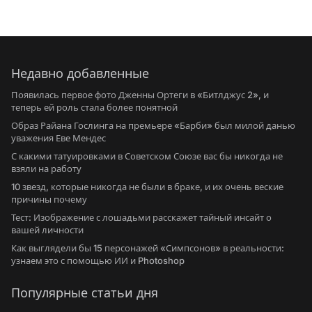
Недавно добавленные
Появилась первое фото Дженны Ортеги в «Битлджус 2», и
теперь ей роль стала более понятной
Образ Райана Гослинга на премьере «Барби» был милой данью
уважения Еве Мендес
С какими татуировками в Советском Союзе вас бы никогда не
взяли на работу
10 звезд, которые никогда не были в браке, и их очень веские
причины почему
Тест: Изображение с лошадьми расскажет тайный инсайт о
вашей личности
Как выглядели бы 15 персонажей «Симпсонов» в реальности:
узнаем это с помощью ИИ и Photoshop
Популярные статьи дня