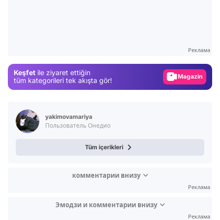
Video
Test
Gündem
Реклама
Magazin
Keşfet
ile ziyaret ettiğin
Video
tüm kategorileri tek akışta gör!
Test
yakimovamariya
Пользователь Онедио
Tüm içerikleri
комментарии внизу
Реклама
Эмодзи и комментарии внизу
Реклама