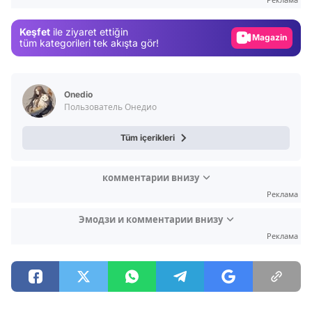
Gündem
Keşfet
ile ziyaret ettiğin
Magazin
tüm kategorileri tek akışta gör!
Video
Test
Onedio
Пользователь Онедио
Tüm içerikleri
комментарии внизу
Реклама
Эмодзи и комментарии внизу
Реклама