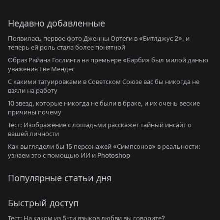
Недавно добавленные
Появилась первое фото Дженны Ортеги в «Битлджус 2», и
теперь ей роль стала более понятной
Образ Райана Гослинга на премьере «Барби» был милой данью
уважения Еве Мендес
С какими татуировками в Советском Союзе вас бы никогда не
взяли на работу
10 звезд, которые никогда не были в браке, и их очень веские
причины почему
Тест: Изображение с лошадьми расскажет тайный инсайт о
вашей личности
Как выглядели бы 15 персонажей «Симпсонов» в реальности:
узнаем это с помощью ИИ и Photoshop
Популярные статьи дня
Быстрый доступ
Тест: На каком из 5-ти языков любви вы говорите?