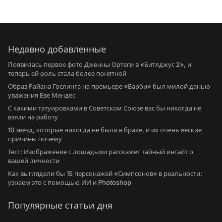
Недавно добавленные
Появилась первое фото Дженны Ортеги в «Битлджус 2», и
теперь ей роль стала более понятной
Образ Райана Гослинга на премьере «Барби» был милой данью
уважения Еве Мендес
С какими татуировками в Советском Союзе вас бы никогда не
взяли на работу
10 звезд, которые никогда не были в браке, и их очень веские
причины почему
Тест: Изображение с лошадьми расскажет тайный инсайт о
вашей личности
Как выглядели бы 15 персонажей «Симпсонов» в реальности:
узнаем это с помощью ИИ и Photoshop
Популярные статьи дня