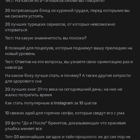
Тест: На каком из 5-ти языков любви вы говорите?
20 потрясающих блюд из куриной грудки, перед которыми вы
не сможете устоять
20 лучших турецких сериалов, от которых невозможно
оторваться
Тест: На какую знаменитость вы похожи?
8 позиций для поцелуев, которые поднимут вашу прелюдию на
новый уровень
Тест: Ответив на эти вопросы, вы узнаете свою ориентацию раз и
навсегда
На каком боку лучше спать и почему? А также другие хитрости
для здорового сна
20 лучших книг 21-го века на сегодняшний день: на них не
жалко потратить время
Как стать популярным в Instagram за 10 шагов
10 свежих идей для горячих селфи, которые сведут его с ума
20 фото "До и После" брекетов, доказывающих что красивая
улыбка меняет все
Топ-20 величайших загадок и тайн прошлого: их до сих пор не