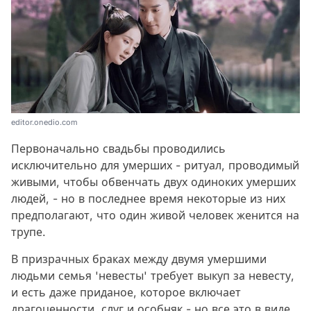
editor.onedio.com
Первоначально свадьбы проводились
исключительно для умерших - ритуал, проводимый
живыми, чтобы обвенчать двух одиноких умерших
людей, - но в последнее время некоторые из них
предполагают, что один живой человек женится на
трупе.
В призрачных браках между двумя умершими
людьми семья 'невесты' требует выкуп за невесту,
и есть даже приданое, которое включает
драгоценности, слуг и особняк - но все это в виде