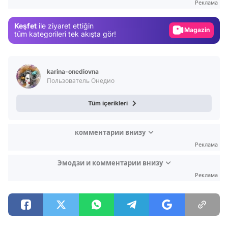
Реклама
Gündem
Keşfet
ile ziyaret ettiğin
Magazin
tüm kategorileri tek akışta gör!
Video
Test
karina-onediovna
Пользователь Онедио
Tüm içerikleri
комментарии внизу
Реклама
Эмодзи и комментарии внизу
Реклама