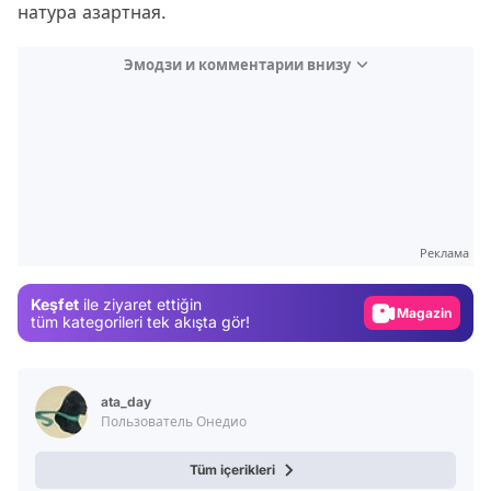
натура азартная.
Эмодзи и комментарии внизу
Video
Test
Реклама
Gündem
Keşfet
ile ziyaret ettiğin
Magazin
tüm kategorileri tek akışta gör!
Video
Test
ata_day
Пользователь Онедио
Tüm içerikleri