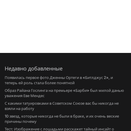
Недавно добавленные
Появилась первое фото Дженны Ортеги в «Битлджус 2», и
теперь ей роль стала более понятной
Образ Райана Гослинга на премьере «Барби» был милой данью
уважения Еве Мендес
С какими татуировками в Советском Союзе вас бы никогда не
взяли на работу
10 звезд, которые никогда не были в браке, и их очень веские
причины почему
Тест: Изображение с лошадьми расскажет тайный инсайт о