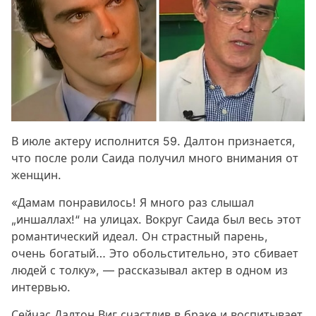
В июле актеру исполнится 59. Далтон признается,
что после роли Саида получил много внимания от
женщин.
«Дамам понравилось! Я много раз слышал
„иншаллах!“ на улицах. Вокруг Саида был весь этот
романтический идеал. Он страстный парень,
очень богатый… Это обольстительно, это сбивает
людей с толку», — рассказывал актер в одном из
интервью.
Сейчас Далтон Виг счастлив в браке и воспитывает