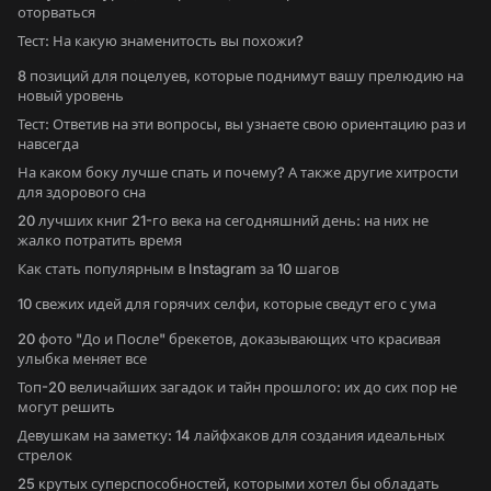
оторваться
Тест: На какую знаменитость вы похожи?
8 позиций для поцелуев, которые поднимут вашу прелюдию на
новый уровень
Тест: Ответив на эти вопросы, вы узнаете свою ориентацию раз и
навсегда
На каком боку лучше спать и почему? А также другие хитрости
для здорового сна
20 лучших книг 21-го века на сегодняшний день: на них не
жалко потратить время
Как стать популярным в Instagram за 10 шагов
10 свежих идей для горячих селфи, которые сведут его с ума
20 фото "До и После" брекетов, доказывающих что красивая
улыбка меняет все
Топ-20 величайших загадок и тайн прошлого: их до сих пор не
могут решить
Девушкам на заметку: 14 лайфхаков для создания идеальных
стрелок
25 крутых суперспособностей, которыми хотел бы обладать