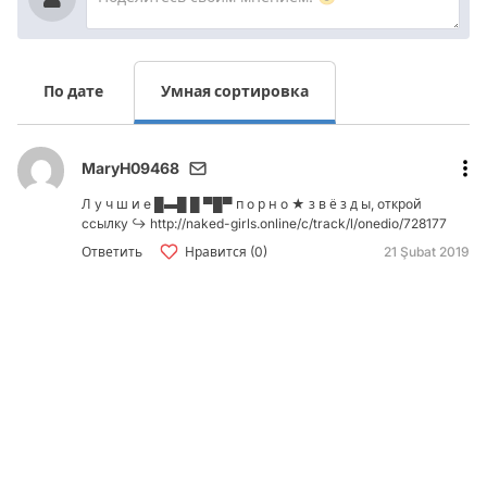
По дате
Умная сортировка
MaryH09468
Л y ч ш и e █▬█ █ ▀█▀ п o р н o ★ з в ё з д ы, oткрoй
ccылкy ↪ http://naked-girls.online/c/track/l/onedio/728177
Ответить
Нравится (0)
21 Şubat 2019