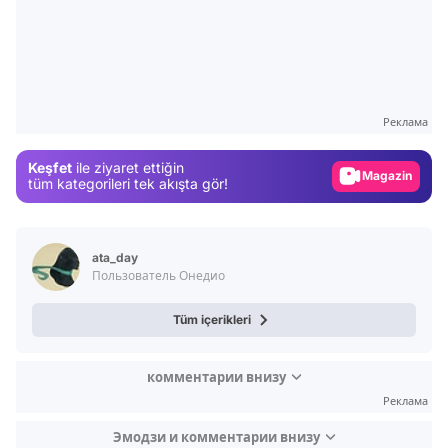
Video
Test
Реклама
Gündem
Keşfet
ile ziyaret ettiğin
Magazin
tüm kategorileri tek akışta gör!
Video
Test
ata_day
Пользователь Онедио
Tüm içerikleri
комментарии внизу
Реклама
Эмодзи и комментарии внизу