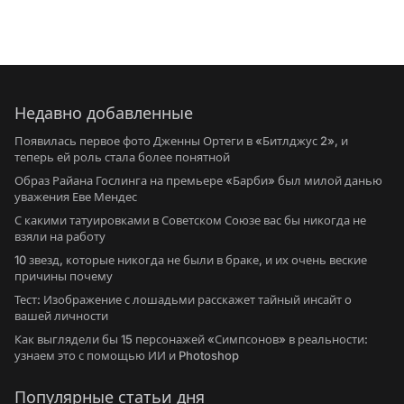
Недавно добавленные
Появилась первое фото Дженны Ортеги в «Битлджус 2», и
теперь ей роль стала более понятной
Образ Райана Гослинга на премьере «Барби» был милой данью
уважения Еве Мендес
С какими татуировками в Советском Союзе вас бы никогда не
взяли на работу
10 звезд, которые никогда не были в браке, и их очень веские
причины почему
Тест: Изображение с лошадьми расскажет тайный инсайт о
вашей личности
Как выглядели бы 15 персонажей «Симпсонов» в реальности:
узнаем это с помощью ИИ и Photoshop
Популярные статьи дня