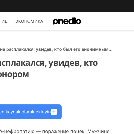
НИЕ
ЭКОНОМИКА
а расплакался, увидев, кто был его анонимным
сплакался, увидев, кто
онором
en kaynak olarak ekleyin
IgA-нефропатию — поражение почек. Мужчине