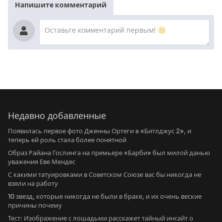
Напишите комментарий
Недавно добавленные
Появилась первое фото Дженны Ортеги в «Битлджус 2», и
теперь ей роль стала более понятной
Образ Райана Гослинга на премьере «Барби» был милой данью
уважения Еве Мендес
С какими татуировками в Советском Союзе вас бы никогда не
взяли на работу
10 звезд, которые никогда не были в браке, и их очень веские
причины почему
Тест: Изображение с лошадьми расскажет тайный инсайт о