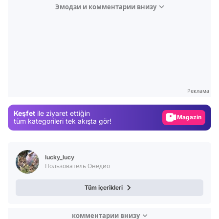
Эмодзи и комментарии внизу
Video
Test
Реклама
Gündem
Keşfet
ile ziyaret ettiğin
Magazin
tüm kategorileri tek akışta gör!
Video
Test
lucky_lucy
Пользователь Онедио
Tüm içerikleri
комментарии внизу