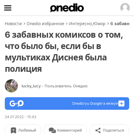
Новости
Onedio избранное
Интересно
,
Юмор
6 забавны
6 забавных комиксов о том,
что было бы, если бы в
мультиках Диснея была
полиция
lucky_lucy
- Пользователь Онедио
Onedio’yu Google'a ekleyin
24.01.2022 - 15:43
Любимый
Комментарий
Поделиться