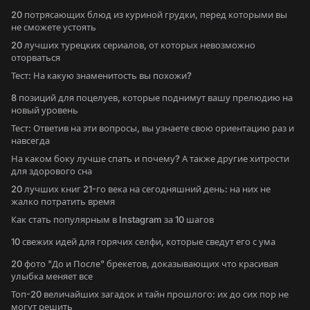
20 потрясающих блюд из куриной грудки, перед которыми вы
не сможете устоять
20 лучших турецких сериалов, от которых невозможно
оторваться
Тест: На какую знаменитость вы похожи?
8 позиций для поцелуев, которые поднимут вашу прелюдию на
новый уровень
Тест: Ответив на эти вопросы, вы узнаете свою ориентацию раз и
навсегда
На каком боку лучше спать и почему? А также другие хитрости
для здорового сна
20 лучших книг 21-го века на сегодняшний день: на них не
жалко потратить время
Как стать популярным в Instagram за 10 шагов
10 свежих идей для горячих селфи, которые сведут его с ума
20 фото "До и После" брекетов, доказывающих что красивая
улыбка меняет все
Топ-20 величайших загадок и тайн прошлого: их до сих пор не
могут решить