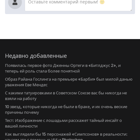
Недавно добавленные
Появилась первое фото Дженны Ортеги в «Битлджус 2», и
теперь ей роль стала более понятной
Образ Райана Гослинга на премьере «Барби» был милой данью
уважения Еве Мендес
С какими татуировками в Советском Союзе вас бы никогда не
взяли на работу
10 звезд, которые никогда не были в браке, и их очень веские
причины почему
Тест: Изображение с лошадьми расскажет тайный инсайт о
вашей личности
Как выглядели бы 15 персонажей «Симпсонов» в реальности:
узнаем это с помощью ИИ и Photoshop