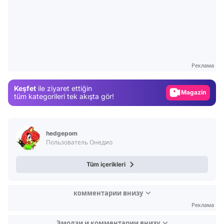
Video
Test
Gündem
Реклама
Magazin
Keşfet
ile ziyaret ettiğin
Video
tüm kategorileri tek akışta gör!
Test
hedgepom
Пользователь Онедио
Tüm içerikleri
комментарии внизу
Реклама
Эмодзи и комментарии внизу