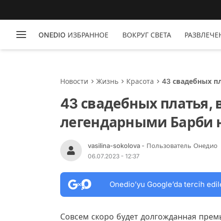
ONEDIO ИЗБРАННОЕ
ВОКРУГ СВЕТА
РАЗВЛЕЧЕ
Новости
Жизнь
Красота
43 свадебных п
43 свадебных платья,
легендарными Барби 
vasilina-sokolova
- Пользователь Онедио
06.07.2023 - 12:37
Onedio’yu Google’da tercih edil
Совсем скоро будет долгожданная прем