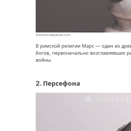
www.boredpanda.com
В римской религии Марс — один из древ
богов, первоначально возглавлявших р
войны.
2. Персефона