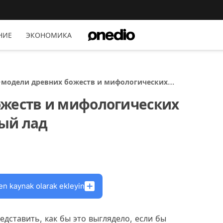
НИЕ
ЭКОНОМИКА
-модели древних божеств и мифологических
ществ на современный лад
ожеств и мифологических
ый лад
en kaynak olarak ekleyin
ставить, как бы это выглядело, если бы