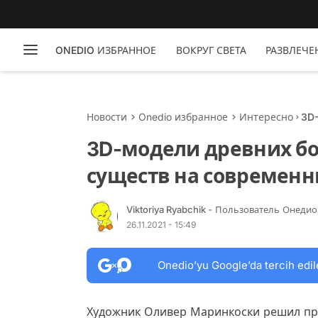
ONEDIO ИЗБРАННОЕ
ВОКРУГ СВЕТА
РАЗВЛЕЧЕ
Новости
Onedio избранное
Интересно
3D
су
3D-модели древних б
существ на современн
Viktoriya Ryabchik
- Пользователь Онедио
26.11.2021 - 15:49
Onedio’yu Google’da tercih edil
Художник Оливер Маринкоски решил пред