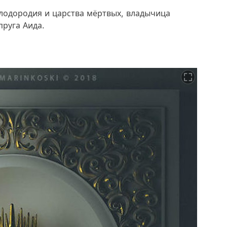
лодородия и царства мёртвых, владычица
пруга Аида.