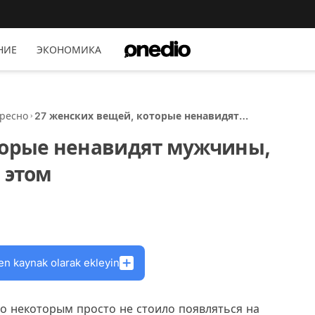
НИЕ
ЭКОНОМИКА
ресно
27 женских вещей, которые ненавидят
мужчины, но редко признаются в этом
торые ненавидят мужчины,
 этом
en kaynak olarak ekleyin
о некоторым просто не стоило появляться на