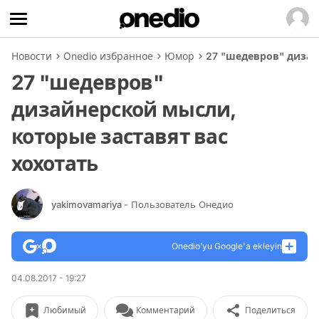
Новости
Onedio избранное
Юмор
27 "шедевров" дизай
27 "шедевров"
дизайнерской мысли,
которые заставят вас
хохотать
yakimovamariya
- Пользователь Онедио
Onedio’yu Google'a ekleyin
04.08.2017 - 19:27
Любимый
Комментарий
Поделиться