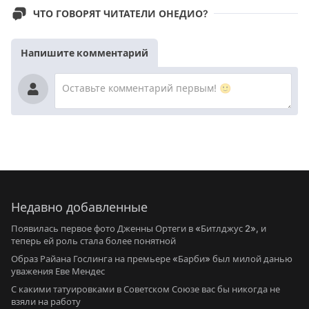
ЧТО ГОВОРЯТ ЧИТАТЕЛИ ОНЕДИО?
Напишите комментарий
Недавно добавленные
Появилась первое фото Дженны Ортеги в «Битлджус 2», и
теперь ей роль стала более понятной
Образ Райана Гослинга на премьере «Барби» был милой данью
уважения Еве Мендес
С какими татуировками в Советском Союзе вас бы никогда не
взяли на работу