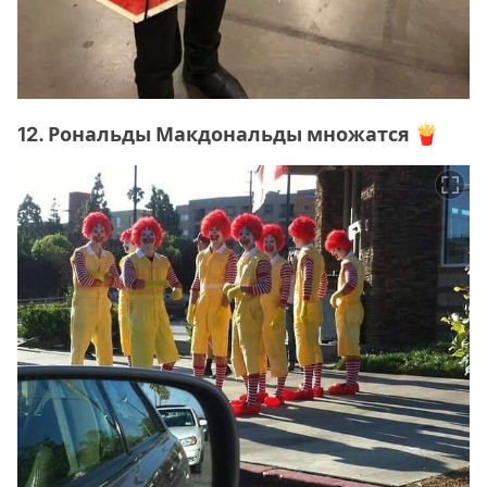
12. Рональды Макдональды множатся 🍟