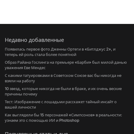
Недавно добавленные
Появилась первое фото Дженны Ортеги в «Битлджус 2», и
теперь ей роль стала более понятной
Образ Райана Гослинга на премьере «Барби» был милой данью
уважения Еве Мендес
С какими татуировками в Советском Союзе вас бы никогда не
взяли на работу
10 звезд, которые никогда не были в браке, и их очень веские
причины почему
Тест: Изображение с лошадьми расскажет тайный инсайт о
вашей личности
Как выглядели бы 15 персонажей «Симпсонов» в реальности:
узнаем это с помощью ИИ и Photoshop