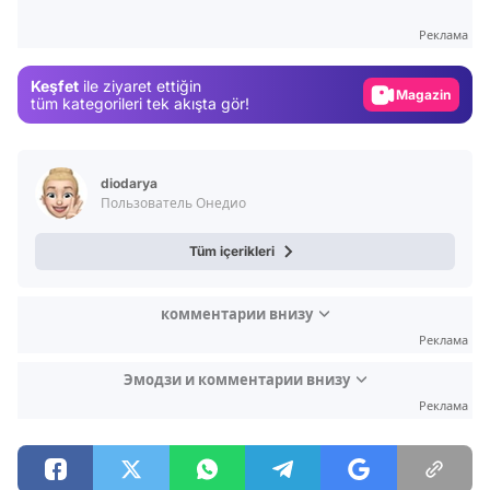
Gündem
Реклама
Magazin
Keşfet
ile ziyaret ettiğin
Video
tüm kategorileri tek akışta gör!
Test
diodarya
Пользователь Онедио
Tüm içerikleri
комментарии внизу
Реклама
Эмодзи и комментарии внизу
Реклама