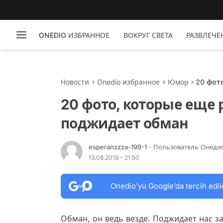
ONEDIO ИЗБРАННОЕ
ВОКРУГ СВЕТА
РАЗВЛЕЧЕ
Новости
Onedio избранное
Юмор
20 фот
поджид
20 фото, которые еще 
поджидает обман
esperanzzza-199-1
- Пользователь Онеди
13.08.2019 - 21:50
Onedio’yu Google’da tercih edil
Обман, он ведь везде. Поджидает нас з