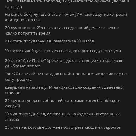
Тест: Ответив на эти вопросы, вы узнаете свою ориентацию раз и
навсегда
На каком боку лучше спать и почему? А также другие хитрости
для здорового сна
20 лучших книг 21-го века на сегодняшний день: на них не
жалко потратить время
Как стать популярным в Instagram за 10 шагов
10 свежих идей для горячих селфи, которые сведут его с ума
20 фото "До и После" брекетов, доказывающих что красивая
улыбка меняет все
Топ-20 величайших загадок и тайн прошлого: их до сих пор не
могут решить
Девушкам на заметку: 14 лайфхаков для создания идеальных
стрелок
25 крутых суперспособностей, которыми хотел бы обладать
каждый
10 мультиков Диснея, основанных на чудовищно страшных
сказках
23 фильма, которые должен посмотреть каждый подросток