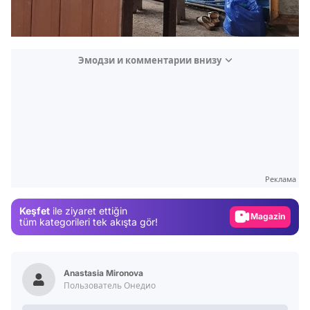
Эмодзи и комментарии внизу
Video
Test
Gündem
Реклама
Magazin
Keşfet
ile ziyaret ettiğin
Video
tüm kategorileri tek akışta gör!
Test
Anastasia Mironova
Пользователь Онедио