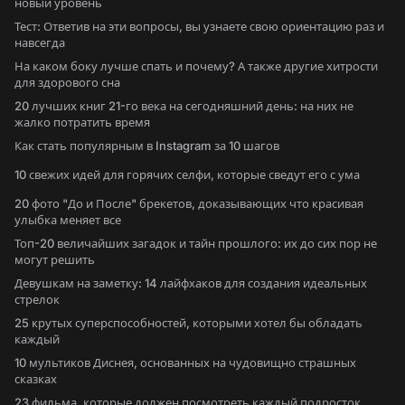
новый уровень
Тест: Ответив на эти вопросы, вы узнаете свою ориентацию раз и
навсегда
На каком боку лучше спать и почему? А также другие хитрости
для здорового сна
20 лучших книг 21-го века на сегодняшний день: на них не
жалко потратить время
Как стать популярным в Instagram за 10 шагов
10 свежих идей для горячих селфи, которые сведут его с ума
20 фото "До и После" брекетов, доказывающих что красивая
улыбка меняет все
Топ-20 величайших загадок и тайн прошлого: их до сих пор не
могут решить
Девушкам на заметку: 14 лайфхаков для создания идеальных
стрелок
25 крутых суперспособностей, которыми хотел бы обладать
каждый
10 мультиков Диснея, основанных на чудовищно страшных
сказках
23 фильма, которые должен посмотреть каждый подросток