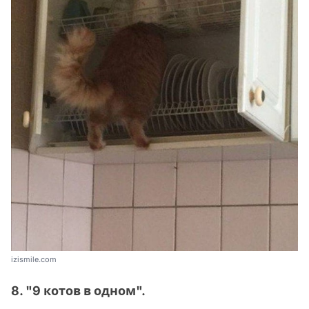
izismile.com
8. "9 котов в одном".