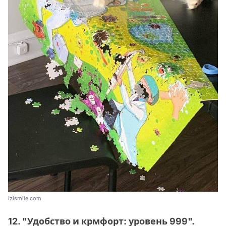
izismile.com
12. "Удобство и крмфорт: уровень 999".