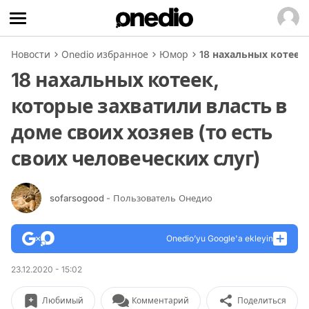
Новости
Onedio избранное
Юмор
18 нахальных котеек,
18 нахальных котеек,
которые захватили власть в
доме своих хозяев (то есть
своих человеческих слуг)
sofarsogood
- Пользователь Онедио
Onedio’yu Google'a ekleyin
23.12.2020 - 15:02
Любимый
Комментарий
Поделиться