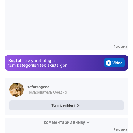
Video
Test
Gündem
Реклама
Magazin
Keşfet
ile ziyaret ettiğin
Video
tüm kategorileri tek akışta gör!
Test
sofarsogood
Пользователь Онедио
Tüm içerikleri
комментарии внизу
Реклама