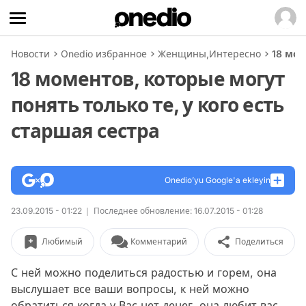
Новости
Onedio избранное
Женщины
,
Интересно
18 мом
18 моментов, которые могут
понять только те, у кого есть
старшая сестра
Onedio’yu Google'a ekleyin
23.09.2015 - 01:22
Последнее обновление: 16.07.2015 - 01:28
Любимый
Комментарий
Поделиться
С ней можно поделиться радостью и горем, она
выслушает все ваши вопросы, к ней можно
обратиться когда у Вас нет денег, она любит вас