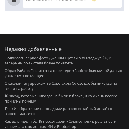
Недавно добавленные
Появилась первое фото Дженны Ортеги в «Битлджус 2», и
теперь ей роль стала более понятной
Образ Райана Гослинга на премьере «Барби» был милой данью
уважения Еве Мендес
С какими татуировками в Советском Союзе вас бы никогда не
взяли на работу
10 звезд, которые никогда не были в браке, и их очень веские
причины почему
Тест: Изображение с лошадьми расскажет тайный инсайт о
вашей личности
Как выглядели бы 15 персонажей «Симпсонов» в реальности:
узнаем это с помощью ИИ и Photoshop