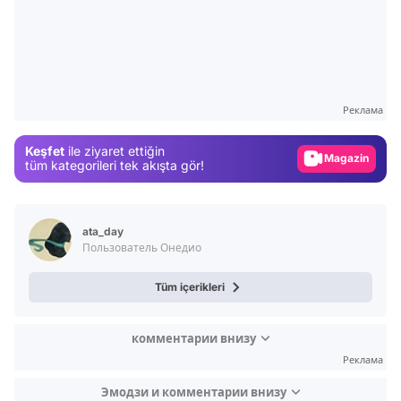
Video
Test
Gündem
Реклама
Magazin
Keşfet
ile ziyaret ettiğin
Video
tüm kategorileri tek akışta gör!
Test
ata_day
Пользователь Онедио
Tüm içerikleri
комментарии внизу
Реклама
Эмодзи и комментарии внизу