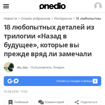
Новости
Onedio избранное
Интересно
18 любопытных д
18 любопытных деталей из
трилогии «Назад в
будущее», которые вы
прежде вряд ли замечали
ata_day
- Пользователь Онедио
Onedio’yu Google'a ekleyin
25.08.2019 - 11:52
Любимый
Комментарий
Поделиться