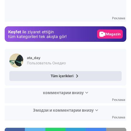
Test
Gündem
Реклама
Magazin
Keşfet
ile ziyaret ettiğin
Video
tüm kategorileri tek akışta gör!
Test
ata_day
Пользователь Онедио
Tüm içerikleri
комментарии внизу
Реклама
Эмодзи и комментарии внизу
Реклама