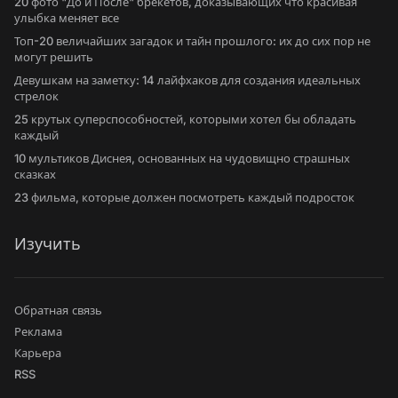
20 фото "До и После" брекетов, доказывающих что красивая
улыбка меняет все
Топ-20 величайших загадок и тайн прошлого: их до сих пор не
могут решить
Девушкам на заметку: 14 лайфхаков для создания идеальных
стрелок
25 крутых суперспособностей, которыми хотел бы обладать
каждый
10 мультиков Диснея, основанных на чудовищно страшных
сказках
23 фильма, которые должен посмотреть каждый подросток
Изучить
Обратная связь
Реклама
Карьера
RSS