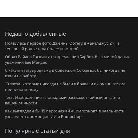
Недавно добавленные
Появилась первое фото Дженны Ортеги в «Битлджус 2», и
теперь ей роль стала более понятной
Образ Райана Гослинга на премьере «Барби» был милой данью
уважения Еве Мендес
С какими татуировками в Советском Союзе вас бы никогда не
взяли на работу
10 звезд, которые никогда не были в браке, и их очень веские
причины почему
Тест: Изображение с лошадьми расскажет тайный инсайт о
вашей личности
Как выглядели бы 15 персонажей «Симпсонов» в реальности:
узнаем это с помощью ИИ и Photoshop
Популярные статьи дня