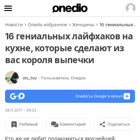
Новости
Onedio избранное
Женщины
16 гениальных ла
16 гениальных лайфхаков на
кухне, которые сделают из
вас короля выпечки
ata_day
- Пользователь Онедио
Onedio’yu Google'a ekleyin
28.11.2017 - 06:23
Любимый
Комментарий
Поделиться
Кто же не любит полакомиться вкуснейшей