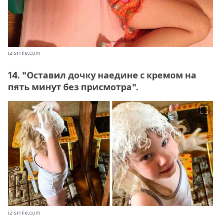
izismile.com
14. "Оставил дочку наедине с кремом на
пять минут без присмотра".
izismile.com