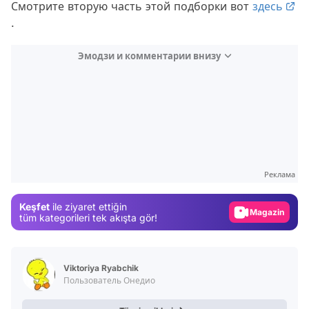
Смотрите вторую часть этой подборки вот
здесь
.
Эмодзи и комментарии внизу
Video
Test
Gündem
Реклама
Magazin
Keşfet
ile ziyaret ettiğin
Video
tüm kategorileri tek akışta gör!
Test
Viktoriya Ryabchik
Пользователь Онедио