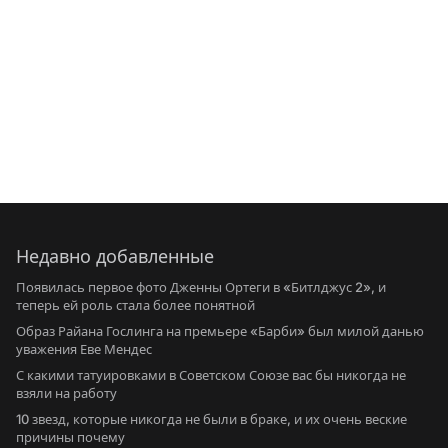
Недавно добавленные
Появилась первое фото Дженны Ортеги в «Битлджус 2», и
теперь ей роль стала более понятной
Образ Райана Гослинга на премьере «Барби» был милой данью
уважения Еве Мендес
С какими татуировками в Советском Союзе вас бы никогда не
взяли на работу
10 звезд, которые никогда не были в браке, и их очень веские
причины почему