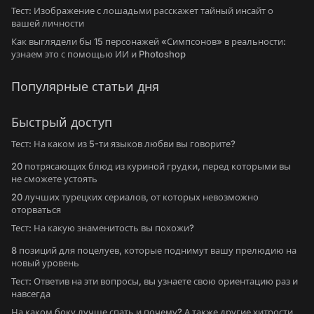
Тест: Изображение с лошадьми расскажет тайный инсайт о
вашей личности
Как выглядели бы 15 персонажей «Симпсонов» в реальности:
узнаем это с помощью ИИ и Photoshop
Популярные статьи дня
Быстрый доступ
Тест: На каком из 5-ти языков любви вы говорите?
20 потрясающих блюд из куриной грудки, перед которыми вы
не сможете устоять
20 лучших турецких сериалов, от которых невозможно
оторваться
Тест: На какую знаменитость вы похожи?
8 позиций для поцелуев, которые поднимут вашу прелюдию на
новый уровень
Тест: Ответив на эти вопросы, вы узнаете свою ориентацию раз и
навсегда
На каком боку лучше спать и почему? А также другие хитрости