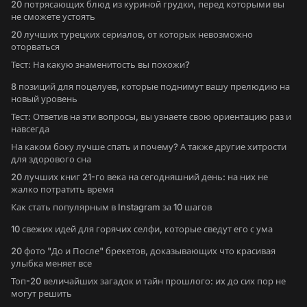
20 потрясающих блюд из куриной грудки, перед которыми вы
не сможете устоять
20 лучших турецких сериалов, от которых невозможно
оторваться
Тест: На какую знаменитость вы похожи?
8 позиций для поцелуев, которые поднимут вашу прелюдию на
новый уровень
Тест: Ответив на эти вопросы, вы узнаете свою ориентацию раз и
навсегда
На каком боку лучше спать и почему? А также другие хитрости
для здорового сна
20 лучших книг 21-го века на сегодняшний день: на них не
жалко потратить время
Как стать популярным в Instagram за 10 шагов
10 свежих идей для горячих селфи, которые сведут его с ума
20 фото "До и После" брекетов, доказывающих что красивая
улыбка меняет все
Топ-20 величайших загадок и тайн прошлого: их до сих пор не
могут решить