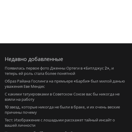
Недавно добавленные
Появилась первое фото Дженны Ортеги в «Битлджус 2», и
теперь ей роль стала более понятной
Образ Райана Гослинга на премьере «Барби» был милой данью
уважения Еве Мендес
С какими татуировками в Советском Союзе вас бы никогда не
взяли на работу
10 звезд, которые никогда не были в браке, и их очень веские
причины почему
Тест: Изображение с лошадьми расскажет тайный инсайт о
вашей личности