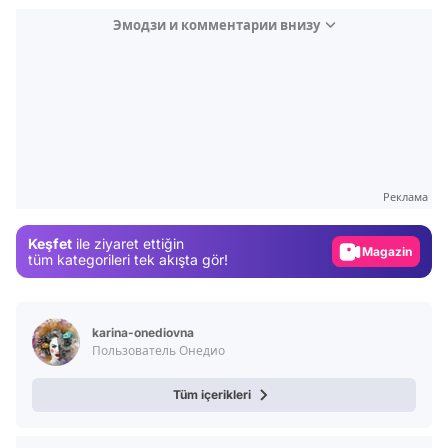
Эмодзи и комментарии внизу
Video
Test
Gündem
Реклама
Magazin
Keşfet
ile ziyaret ettiğin
Video
tüm kategorileri tek akışta gör!
Test
karina-onediovna
Пользователь Онедио
Tüm içerikleri