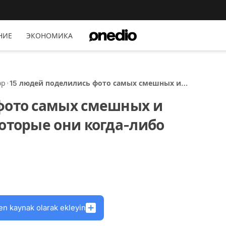
НИЕ
ЭКОНОМИКА
ор
15 людей поделились фото самых смешных и
нелепых татуировок, которые они когда-либо
фото самых смешных и
делали
оторые они когда-либо
en kaynak olarak ekleyin