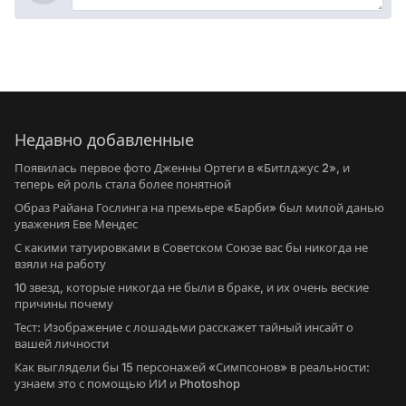
Недавно добавленные
Появилась первое фото Дженны Ортеги в «Битлджус 2», и
теперь ей роль стала более понятной
Образ Райана Гослинга на премьере «Барби» был милой данью
уважения Еве Мендес
С какими татуировками в Советском Союзе вас бы никогда не
взяли на работу
10 звезд, которые никогда не были в браке, и их очень веские
причины почему
Тест: Изображение с лошадьми расскажет тайный инсайт о
вашей личности
Как выглядели бы 15 персонажей «Симпсонов» в реальности:
узнаем это с помощью ИИ и Photoshop