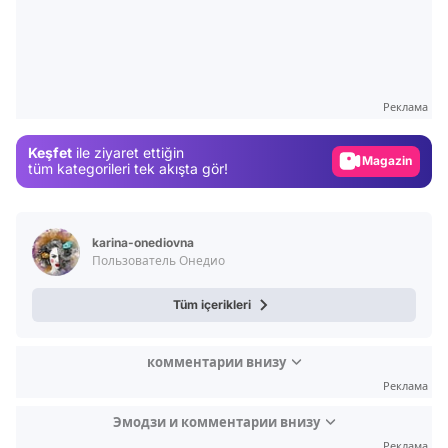
Video
Test
Gündem
Реклама
Magazin
Keşfet
ile ziyaret ettiğin
Video
tüm kategorileri tek akışta gör!
Test
karina-onediovna
Пользователь Онедио
Tüm içerikleri
комментарии внизу
Реклама
Эмодзи и комментарии внизу
Реклама