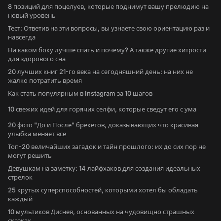
8 позиций для поцелуев, которые поднимут вашу прелюдию на
новый уровень
Тест: Ответив на эти вопросы, вы узнаете свою ориентацию раз и
навсегда
На каком боку лучше спать и почему? А также другие хитрости
для здорового сна
20 лучших книг 21-го века на сегодняшний день: на них не
жалко потратить время
Как стать популярным в Instagram за 10 шагов
10 свежих идей для горячих селфи, которые сведут его с ума
20 фото "До и После" брекетов, доказывающих что красивая
улыбка меняет все
Топ-20 величайших загадок и тайн прошлого: их до сих пор не
могут решить
Девушкам на заметку: 14 лайфхаков для создания идеальных
стрелок
25 крутых суперспособностей, которыми хотел бы обладать
каждый
10 мультиков Диснея, основанных на чудовищно страшных
сказках