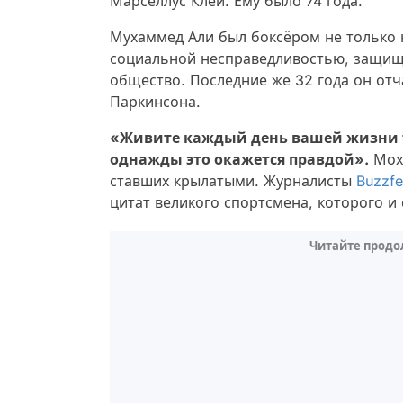
Марселлус Клей. Ему было 74 года.
Мухаммед Али был боксёром не только н
социальной несправедливостью, защища
общество. Последние же 32 года он от
Паркинсона.
«Живите каждый день вашей жизни та
однажды это окажется правдой».
Моха
ставших крылатыми. Журналисты
Buzzf
цитат великого спортсмена, которого и 
Читайте продо