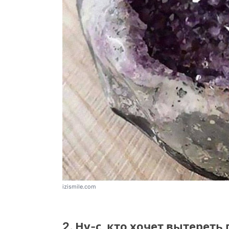
izismile.com
2. Ну-с, кто хочет вытерет