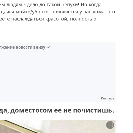
им людям - дело до такой чепухи! Но когда
аяся мойке/уборке, появляется у вас дома, это
еете наслаждаться красотой, полностью
лжение новости внизу
Реклама
да, доместосом ее не почистишь.