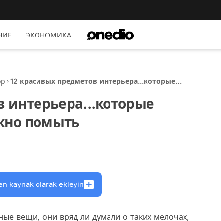
НИЕ
ЭКОНОМИКА
ор
12 красивых предметов интерьера...которые
практически невозможно помыть
в интерьера...которые
жно помыть
en kaynak olarak ekleyin
ные вещи, они вряд ли думали о таких мелочах,