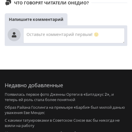
ЧТО ГОВОРЯТ ЧИТАТЕЛИ ОНЕДИО?
Напишите комментарий
Недавно добавленные
Появилась первое фото Дженны Ортеги в «Битлджус 2», и
теперь ей роль стала более понятной
Образ Райана Гослинга на премьере «Барби» был милой данью
уважения Еве Мендес
С какими татуировками в Советском Союзе вас бы никогда не
взяли на работу