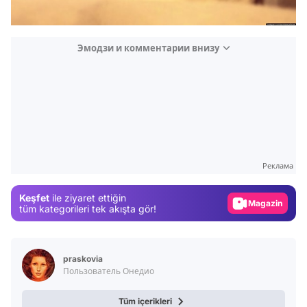
Эмодзи и комментарии внизу
Video
Test
Gündem
Реклама
Magazin
Keşfet
ile ziyaret ettiğin
Video
tüm kategorileri tek akışta gör!
Test
praskovia
Пользователь Онедио
Tüm içerikleri