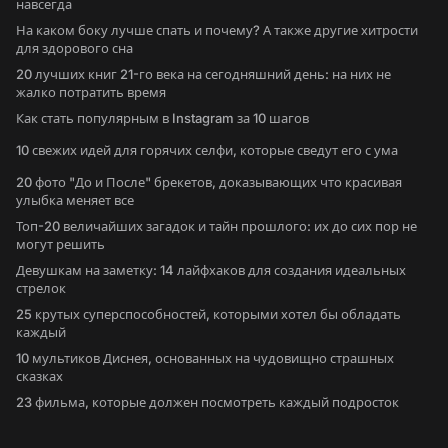
навсегда
На каком боку лучше спать и почему? А также другие хитрости
для здорового сна
20 лучших книг 21-го века на сегодняшний день: на них не
жалко потратить время
Как стать популярным в Instagram за 10 шагов
10 свежих идей для горячих селфи, которые сведут его с ума
20 фото "До и После" брекетов, доказывающих что красивая
улыбка меняет все
Топ-20 величайших загадок и тайн прошлого: их до сих пор не
могут решить
Девушкам на заметку: 14 лайфхаков для создания идеальных
стрелок
25 крутых суперспособностей, которыми хотел бы обладать
каждый
10 мультиков Диснея, основанных на чудовищно страшных
сказках
23 фильма, которые должен посмотреть каждый подросток