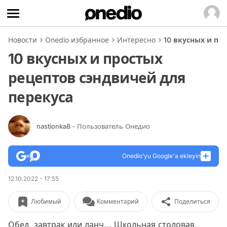
Новости
Onedio избранное
Интересно
10 вкусных и пр
10 вкусных и простых
рецептов сэндвичей для
перекуса
nastionka8
- Пользователь Онедио
Onedio’yu Google'a ekleyin
12.10.2022 - 17:55
Любимый
Комментарий
Поделиться
Обед, завтрак или ланч... Школьная столовая,