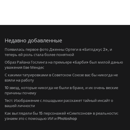
Недавно добавленные
Появилась первое фото Дженны Ортеги в «Битлджус 2», и
теперь ей роль стала более понятной
Образ Райана Гослинга на премьере «Барби» был милой данью
уважения Еве Мендес
С какими татуировками в Советском Союзе вас бы никогда не
взяли на работу
10 звезд, которые никогда не были в браке, и их очень веские
причины почему
Тест: Изображение с лошадьми расскажет тайный инсайт о
вашей личности
Как выглядели бы 15 персонажей «Симпсонов» в реальности:
узнаем это с помощью ИИ и Photoshop