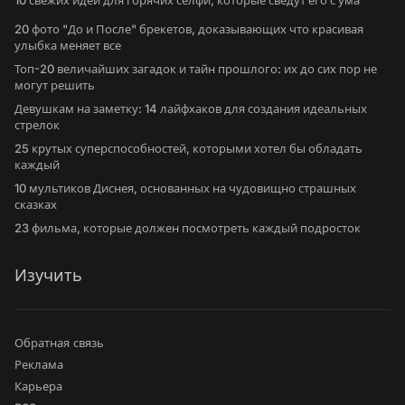
10 свежих идей для горячих селфи, которые сведут его с ума
20 фото "До и После" брекетов, доказывающих что красивая
улыбка меняет все
Топ-20 величайших загадок и тайн прошлого: их до сих пор не
могут решить
Девушкам на заметку: 14 лайфхаков для создания идеальных
стрелок
25 крутых суперспособностей, которыми хотел бы обладать
каждый
10 мультиков Диснея, основанных на чудовищно страшных
сказках
23 фильма, которые должен посмотреть каждый подросток
Изучить
Обратная связь
Реклама
Карьера