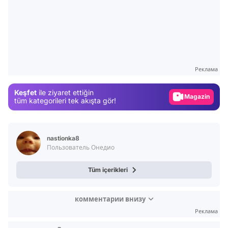
Video
Test
Реклама
Gündem
Keşfet
ile ziyaret ettiğin
Magazin
tüm kategorileri tek akışta gör!
Video
Test
nastionka8
Пользователь Онедио
Tüm içerikleri
комментарии внизу
Реклама